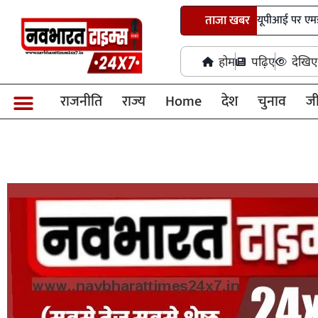
लोकसभा से विधेयक पारित, सरकार को यूपीआई पर एमडीआर शुल्क लाग
ताजा खबर
होम
पढ़िए
देखिए
राजनीति
राज्य
Home
देश
चुनाव
ज