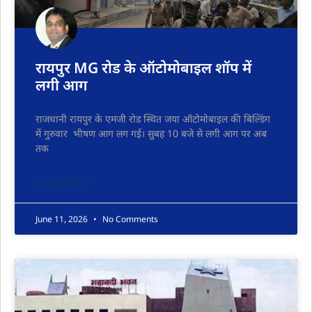
रायपुर MG रोड के ऑटोमोबाइल शॉप में
लगी आग
राजधानी रायपुर के एमजी रोड स्थित जया ऑटोमोबाइल की बिल्डिंग
में गुरुवार भीषण आग लग गई। सुबह 10 बजे से लगी आग पर अब
तक
READ MORE »
June 11, 2026
No Comments