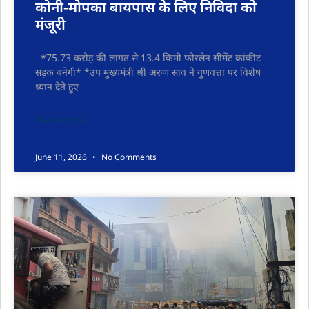
कोनी-मोपका बायपास के लिए निविदा को
मंजूरी
*75.73 करोड़ की लागत से 13.4 किमी फोरलेन सीमेंट क्रांकीट
सड़क बनेगी* *उप मुख्यमंत्री श्री अरुण साव ने गुणवत्ता पर विशेष
ध्यान देते हुए
READ MORE »
June 11, 2026
No Comments