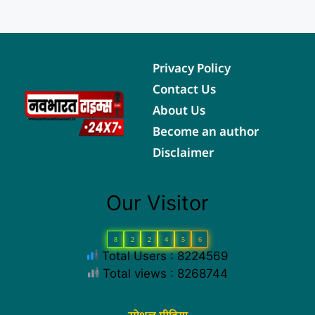
Privacy Policy
Contact Us
About Us
Become an author
Disclaimer
Our Visitor
8
2
2
4
5
6
Total Users : 8224569
Total views : 8268744