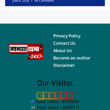
June 6, 2026
No Comments
Privacy Policy
Contact Us
About Us
Become an author
Disclaimer
Our Visitor
8
2
2
5
2
8
Total Users : 8225280
Total views : 8269711