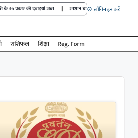
 36 प्रकार की दवाइयां जब्त
श्मशान घाट में आधी रात तंत्र-साधना, चीफ जस्
लॉगिन इन करें
ी
राशिफल
शिक्षा
Reg. Form