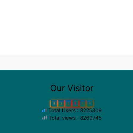
Our Visitor
8
2
2
5
3
0
Total Users : 8225309
Total views : 8269745