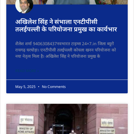
अखिलेश सिंह ने संभाला एनटीपीसी
तलईपल्ली के परियोजना प्रमुख का कार्यभार
शैलेश शर्मा 9406308437नवभारत टाइम्स 24×7.in जिला ब्यूरो
रायगढ़ घरघोड़ा। एनटीपीसी तलईपल्ली कोयला खनन परियोजना को
नया नेतृत्व मिला है। अखिलेश सिंह ने परियोजना प्रमुख के
READ MORE »
May 5, 2025
No Comments