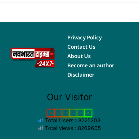
Privacy Policy
Contact Us
About Us
Become an author
Disclaimer
Our Visitor
8
2
2
5
2
0
Total Users : 8225203
Total views : 8269605