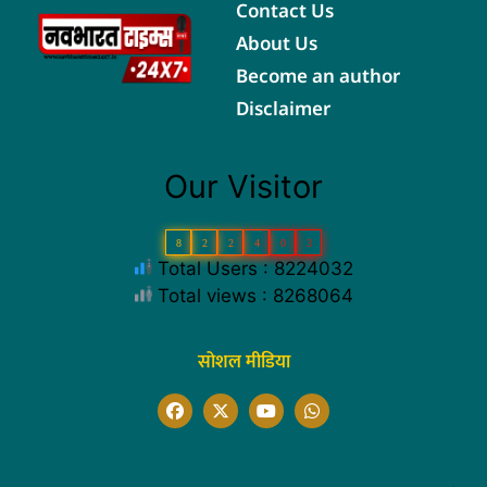
Contact Us
About Us
Become an author
Disclaimer
Our Visitor
8
2
2
4
0
3
Total Users : 8224032
Total views : 8268064
सोशल मीडिया