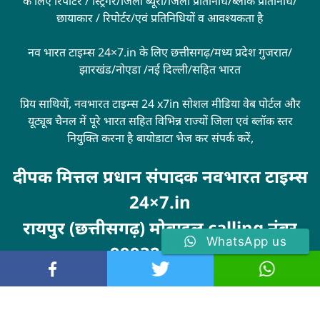
के लिए रिपोर्टर / स्ट्रिंगर/जिला ब्यूरो/जिला प्रतिनिधि/ब्लॉक प्रतिनिधि/
छायाकार / रिपोर्टर/एवं प्रतिनिधियों व आवश्यकता है
नव भारत टाइम्स 24×7.in के लिए छत्तीसगढ़/मध्य प्रदेश गुजरात/
झारखंड/नोएडा /नई दिल्ली/सहित भारत
प्रिय साथियों, नवभारत टाइम्स 24 x7in सोशल मीडिया वेब पोर्टल और
यूट्यूब चैनल में पूरे भारत सहित विभिन्न राज्यों जिला एवं ब्लॉक स्तर
नियुक्ति करना है बायोडाटा भेज कर संपर्क करें,
दीपक मित्तल प्रधान संपादक नवभारत टाइम्स
24×7.in
रायपुर (छत्तीसगढ़) मोबाइल calling नंबर
WhatsApp us
9993246100
Visit
MarketingHack4U