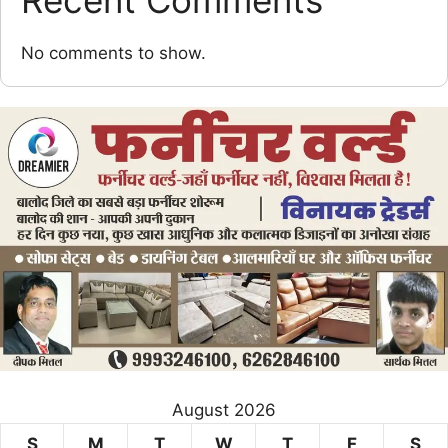
Recent Comments
No comments to show.
August 2026
S
M
T
W
T
F
S