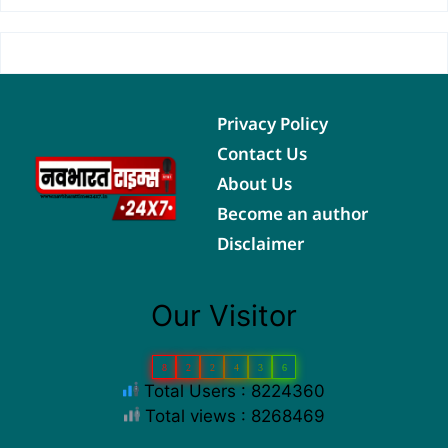
Privacy Policy
Contact Us
About Us
Become an author
Disclaimer
Our Visitor
8
2
2
4
3
6
Total Users : 8224360
Total views : 8268469