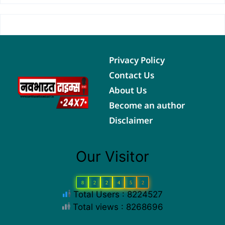
Privacy Policy
Contact Us
About Us
Become an author
Disclaimer
Our Visitor
8
2
2
4
5
2
Total Users : 8224527
Total views : 8268696