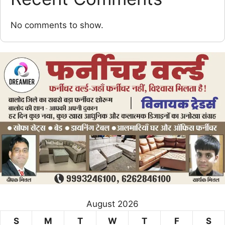
No comments to show.
August 2026
S
M
T
W
T
F
S