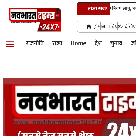
छत्तीसगढ़ में तृतीय-चतुर्थ श्रेणी भर्ती के नए नियम लागू, चयन प्रक्रिया ह
ताजा खबर
होम
पढ़िए
देखिए
राजनीति
राज्य
Home
देश
चुनाव
ज