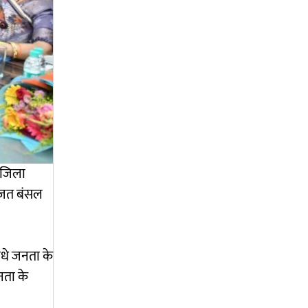
, जिला
ी रजत बंसल
ीधे जनता के
नता के