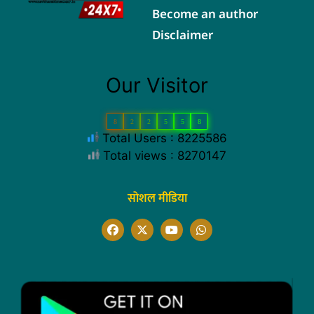
Become an author
Disclaimer
Our Visitor
8
2
2
5
5
8
Total Users : 8225586
Total views : 8270147
सोशल मीडिया