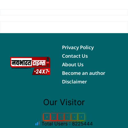
Privacy Policy
Contact Us
About Us
Become an author
Disclaimer
Our Visitor
8
2
2
5
4
4
Total Users : 8225444