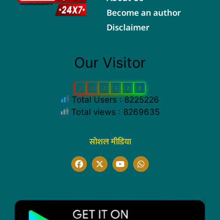
Become an author
Disclaimer
Our Visitor
8
2
2
5
2
2
Total Users : 8225226
Total views : 8269635
सोशल मीडिया