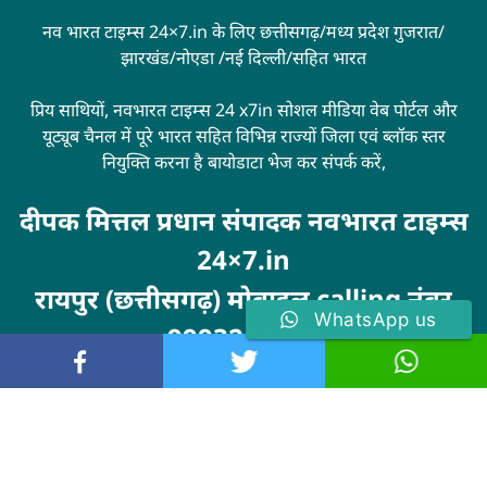
नव भारत टाइम्स 24×7.in के लिए छत्तीसगढ़/मध्य प्रदेश गुजरात/
झारखंड/नोएडा /नई दिल्ली/सहित भारत
प्रिय साथियों, नवभारत टाइम्स 24 x7in सोशल मीडिया वेब पोर्टल और
यूट्यूब चैनल में पूरे भारत सहित विभिन्न राज्यों जिला एवं ब्लॉक स्तर
नियुक्ति करना है बायोडाटा भेज कर संपर्क करें,
दीपक मित्तल प्रधान संपादक नवभारत टाइम्स
24×7.in
रायपुर (छत्तीसगढ़) मोबाइल calling नंबर
WhatsApp us
9993246100
Visit
MarketingHack4U
© 2024 . All rights reserved. navbharattimes24x7