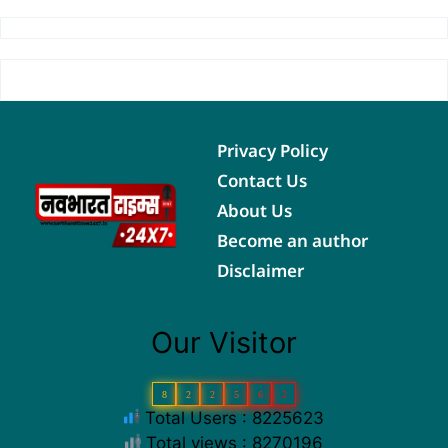
Privacy Policy
Contact Us
About Us
Become an author
Disclaimer
Our Visitor
8
2
2
5
6
2
Total Users : 8225623
Total views : 8270196