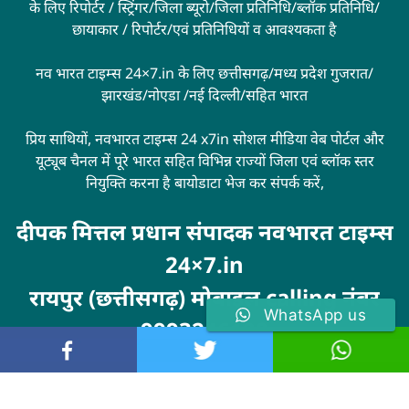
के लिए रिपोर्टर / स्ट्रिंगर/जिला ब्यूरो/जिला प्रतिनिधि/ब्लॉक प्रतिनिधि/
छायाकार / रिपोर्टर/एवं प्रतिनिधियों व आवश्यकता है
नव भारत टाइम्स 24×7.in के लिए छत्तीसगढ़/मध्य प्रदेश गुजरात/
झारखंड/नोएडा /नई दिल्ली/सहित भारत
प्रिय साथियों, नवभारत टाइम्स 24 x7in सोशल मीडिया वेब पोर्टल और
यूट्यूब चैनल में पूरे भारत सहित विभिन्न राज्यों जिला एवं ब्लॉक स्तर
नियुक्ति करना है बायोडाटा भेज कर संपर्क करें,
दीपक मित्तल प्रधान संपादक नवभारत टाइम्स
24×7.in
रायपुर (छत्तीसगढ़) मोबाइल calling नंबर
WhatsApp us
9993246100
Visit
MarketingHack4U