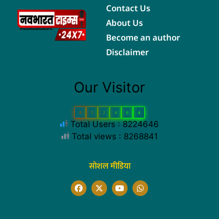
Contact Us
About Us
Become an author
Disclaimer
Our Visitor
8
2
2
4
6
4
Total Users : 8224646
Total views : 8268841
सोशल मीडिया