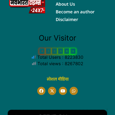
About Us
Become an author
Disclaimer
Our Visitor
8
2
2
3
8
3
Total Users : 8223830
Total views : 8267802
सोशल मीडिया