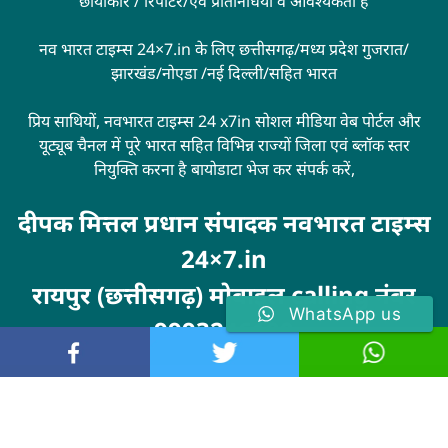
छायाकार / रिपोर्टर/एवं प्रतिनिधियों व आवश्यकता है
नव भारत टाइम्स 24×7.in के लिए छत्तीसगढ़/मध्य प्रदेश गुजरात/
झारखंड/नोएडा /नई दिल्ली/सहित भारत
प्रिय साथियों, नवभारत टाइम्स 24 x7in सोशल मीडिया वेब पोर्टल और
यूट्यूब चैनल में पूरे भारत सहित विभिन्न राज्यों जिला एवं ब्लॉक स्तर
नियुक्ति करना है बायोडाटा भेज कर संपर्क करें,
दीपक मित्तल प्रधान संपादक नवभारत टाइम्स
24×7.in
रायपुर (छत्तीसगढ़) मोबाइल calling नंबर
WhatsApp us
9993246100
Visit
MarketingHack4U
© 2024 . All rights reserved. navbharattimes24x7