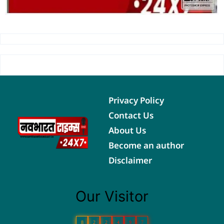
Privacy Policy
Contact Us
About Us
Become an author
Disclaimer
Our Visitor
8
2
2
4
9
7