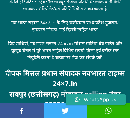
के लिए रिपोर्टर / स्ट्रिंगर/जिला ब्यूरो/जिला प्रतिनिधि/ब्लॉक प्रतिनिधि/
छायाकार / रिपोर्टर/एवं प्रतिनिधियों व आवश्यकता है
नव भारत टाइम्स 24×7.in के लिए छत्तीसगढ़/मध्य प्रदेश गुजरात/
झारखंड/नोएडा /नई दिल्ली/सहित भारत
प्रिय साथियों, नवभारत टाइम्स 24 x7in सोशल मीडिया वेब पोर्टल और
यूट्यूब चैनल में पूरे भारत सहित विभिन्न राज्यों जिला एवं ब्लॉक स्तर
नियुक्ति करना है बायोडाटा भेज कर संपर्क करें,
दीपक मित्तल प्रधान संपादक नवभारत टाइम्स
24×7.in
रायपुर (छत्तीसगढ़) मोबाइल calling नंबर
WhatsApp us
9993246100
Visit
MarketingHack4U