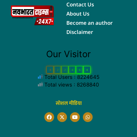
Contact Us
About Us
Become an author
Disclaimer
Our Visitor
8
2
2
4
6
4
Total Users : 8224645
Total views : 8268840
सोशल मीडिया