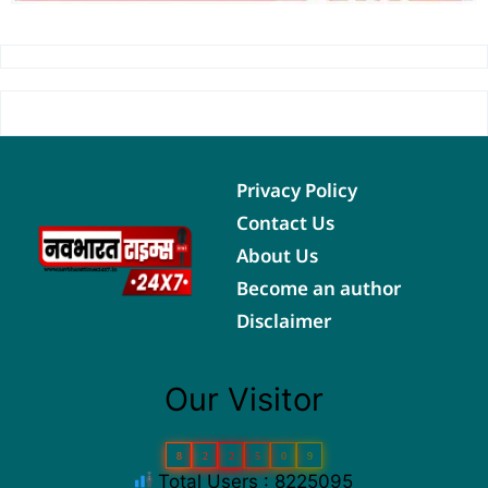
Privacy Policy
Contact Us
About Us
Become an author
Disclaimer
Our Visitor
8
2
2
5
0
9
Total Users : 8225095