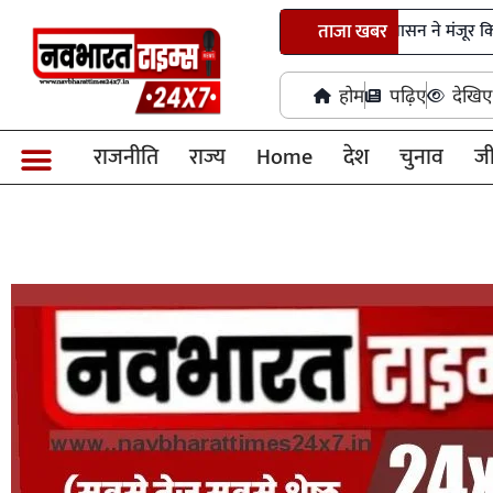
नांदघाट-मुंगेली रोड होगा फोरलेन, राज्य शासन ने मंजूर किए 21.81 करोड़
ताजा खबर
होम
पढ़िए
देखिए
राजनीति
राज्य
Home
देश
चुनाव
ज