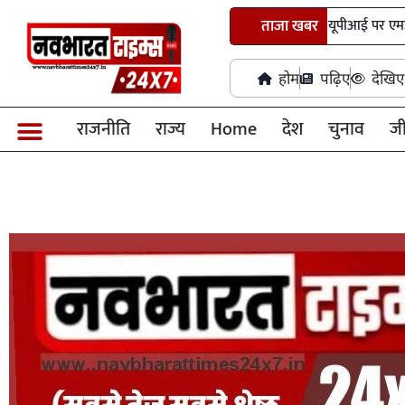
लोकसभा से विधेयक पारित, सरकार को यूपीआई पर एमडीआर शुल्क लागू
ताजा खबर
होम
पढ़िए
देखिए
राजनीति
राज्य
Home
देश
चुनाव
ज