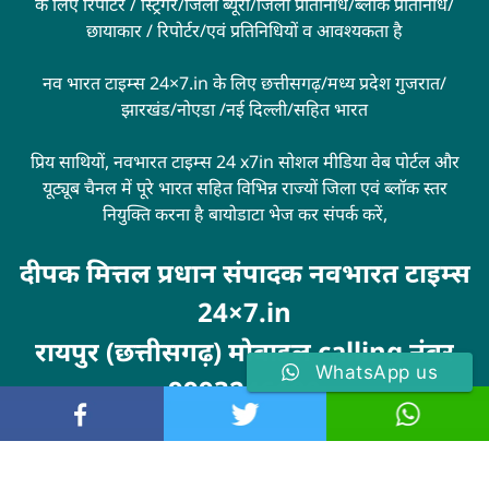
के लिए रिपोर्टर / स्ट्रिंगर/जिला ब्यूरो/जिला प्रतिनिधि/ब्लॉक प्रतिनिधि/
छायाकार / रिपोर्टर/एवं प्रतिनिधियों व आवश्यकता है
नव भारत टाइम्स 24×7.in के लिए छत्तीसगढ़/मध्य प्रदेश गुजरात/
झारखंड/नोएडा /नई दिल्ली/सहित भारत
प्रिय साथियों, नवभारत टाइम्स 24 x7in सोशल मीडिया वेब पोर्टल और
यूट्यूब चैनल में पूरे भारत सहित विभिन्न राज्यों जिला एवं ब्लॉक स्तर
नियुक्ति करना है बायोडाटा भेज कर संपर्क करें,
दीपक मित्तल प्रधान संपादक नवभारत टाइम्स
24×7.in
रायपुर (छत्तीसगढ़) मोबाइल calling नंबर
WhatsApp us
9993246100
Visit
MarketingHack4U