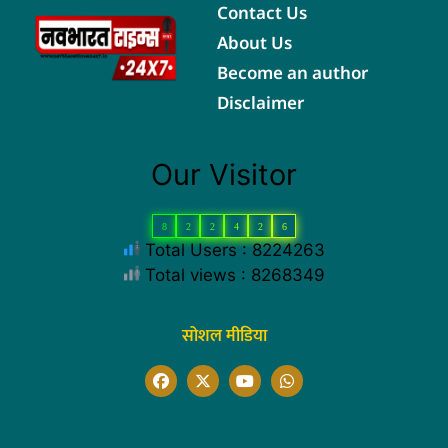
Contact Us
About Us
Become an author
Disclaimer
Our Visitor
8
2
2
4
2
6
Total Users : 8224263
Total views : 8268349
सोशल मीडिया