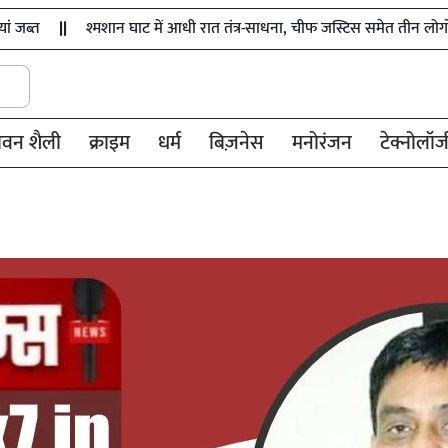
श्मशान घाट में आधी रात तंत्र-साधना, चीफ जस्टिस समेत तीन लोगों की तस्वीरें मि
ीवन शैली
क्राइम
धर्म
बिज़नेस
मनोरंजन
टेक्नोलॉज