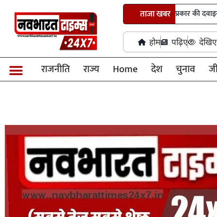
खमरिया में बिना औषधि अनुज्ञप्ति के 36 प्रकार की दवाइयां जब्त
ताजा खबर
होम
पढ़िए
देखिए
राजनीति
राज्य
Home
देश
चुनाव
ज