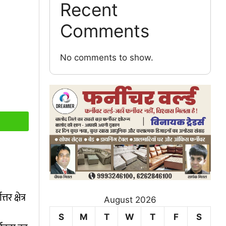
Recent
Comments
No comments to show.
र क्षेत्र
August 2026
S
M
T
W
T
F
S