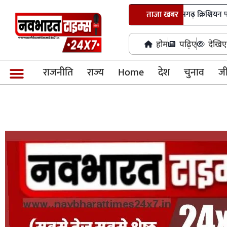
भगवान शिव पर अभद्र टिप्पणी मामले में छत्तीसगढ़ क्रिश्चियन फोरम अध्यक्ष गि
ताजा खबर
होम
पढ़िए
देखिए
राजनीति
राज्य
Home
देश
चुनाव
ज