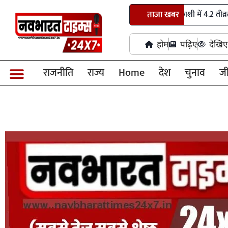
उत्तराखंड में देर रात भूकंप के झटके, उत्तरकाशी में 4.2 तीव्रता से कांपी धरत
ताजा खबर
होम
पढ़िए
देखिए
राजनीति
राज्य
Home
देश
चुनाव
ज