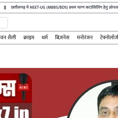
सगढ़ में NEET-UG (MBBS/BDS) प्रथम चरण काउंसिलिंग हेतु ऑनलाईन आवेदन प्र
ीवन शैली
क्राइम
धर्म
बिज़नेस
मनोरंजन
टेक्नोलॉज