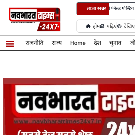
पांच आईएएस अधिकारियों को मिली पहली फील्ड पोस्टिंग
ताजा खबर
छत्ती
होम
पढ़िए
देखिए
राजनीति
राज्य
Home
देश
चुनाव
ज