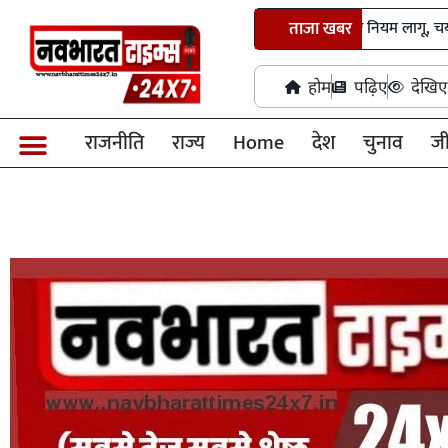
छत्तीसगढ़ में तृतीय-चतुर्थ श्रेणी भर्ती के नए नियम लागू, चयन प्रक्रिया 
ताजा खबर
होम
पढ़िए
देखिए
राजनीति
राज्य
Home
देश
चुनाव
ज