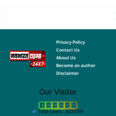
Privacy Policy
Contact Us
About Us
Become an author
Disclaimer
Our Visitor
8
2
2
5
5
9
Total Users : 8225591