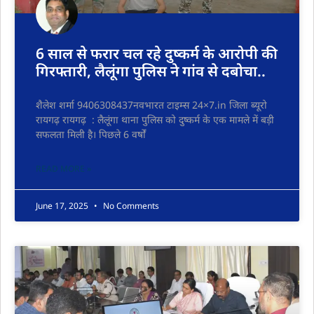
6 साल से फरार चल रहे दुष्कर्म के आरोपी की
गिरफ्तारी, लैलूंगा पुलिस ने गांव से दबोचा..
शैलेश शर्मा 9406308437नवभारत टाइम्स 24×7.in जिला ब्यूरो
रायगढ़ रायगढ़ : लैलूंगा थाना पुलिस को दुष्कर्म के एक मामले में बड़ी
सफलता मिली है। पिछले 6 वर्षों
READ MORE »
June 17, 2025
No Comments