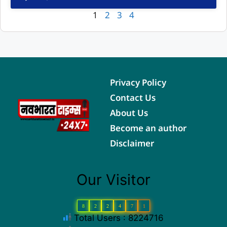
1
2
3
4
Privacy Policy
Contact Us
About Us
Become an author
Disclaimer
Our Visitor
8
2
2
4
7
1
Total Users : 8224716