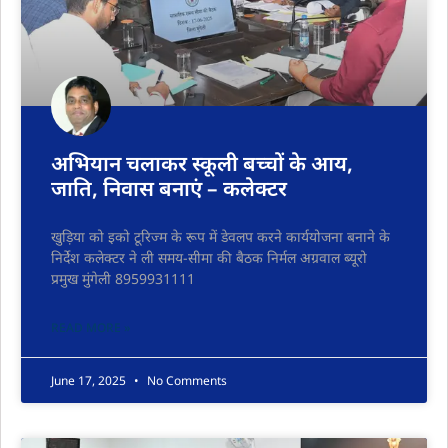
अभियान चलाकर स्कूली बच्चों के आय,
जाति, निवास बनाएं – कलेक्टर
खुड़िया को इको टूरिज्म के रूप में डेवलप करने कार्ययोजना बनाने के
निर्देश कलेक्टर ने ली समय-सीमा की बैठक निर्मल अग्रवाल ब्यूरो
प्रमुख मुंगेली 8959931111
READ MORE »
June 17, 2025
No Comments