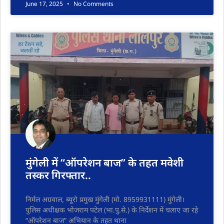
June 17, 2025
No Comments
मुंगेली में “ऑपरेशन बाज” के तहत मवेशी
तस्कर गिरफ्तार..
निर्मल अग्रवाल, ब्यूरो प्रमुख मुंगेली (मो. 8959931111) मुंगेली।
पुलिस अधीक्षक भोजराम पटेल (भा.पु.से.) के निर्देशन में चलाए जा रहे
“ऑपरेशन बाज” अभियान के तहत थाना