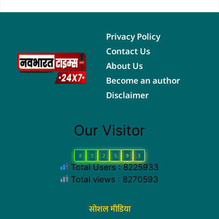
Privacy Policy
Contact Us
About Us
Become an author
Disclaimer
Our Visitor
8
2
2
5
9
3
Total Users : 8225933
Total views : 8270593
सोशल मीडिया