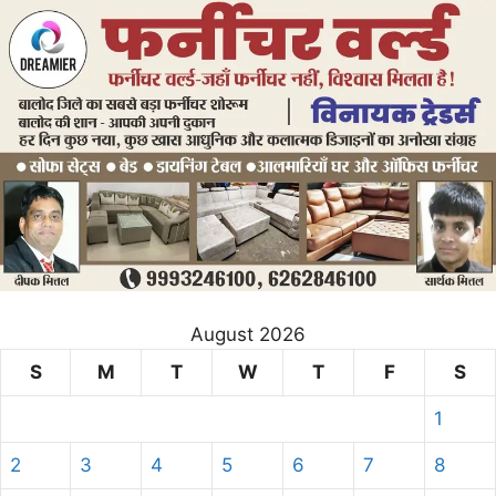
August 2026
S
M
T
W
T
F
S
1
2
3
4
5
6
7
8