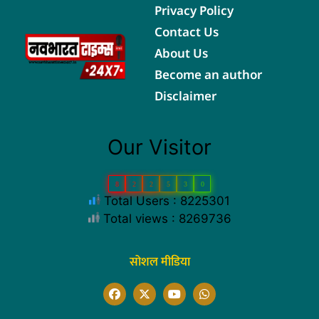
Privacy Policy
Contact Us
About Us
Become an author
Disclaimer
Our Visitor
8
2
2
5
3
0
Total Users : 8225301
Total views : 8269736
सोशल मीडिया