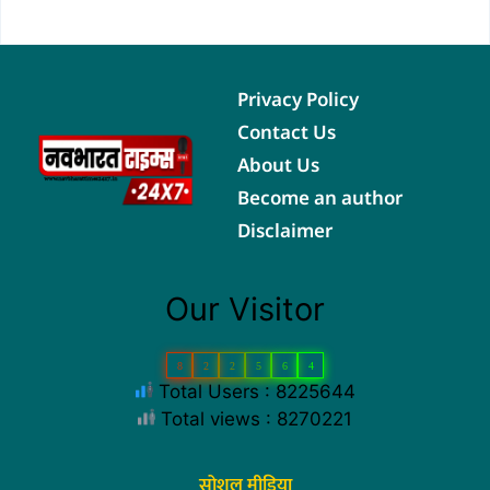
Privacy Policy
Contact Us
About Us
Become an author
Disclaimer
Our Visitor
8
2
2
5
6
4
Total Users : 8225644
Total views : 8270221
सोशल मीडिया