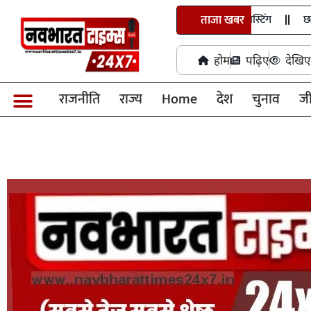
ताजा खबर
छत्तीसगढ़ में 
होम
पढ़िए
देखिए
राजनीति
राज्य
Home
देश
चुनाव
ज