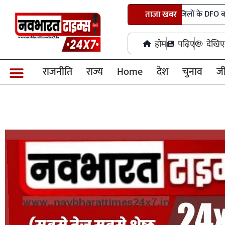
छत्तीसगढ़ में 24 IFS अधिकारियों के तबादले, कई जिलों के DFO बदले
ताजा खबर
EP
होम
पढ़िए
देखिए
राजनीति
राज्य
Home
देश
चुनाव
ज