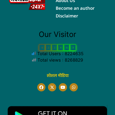
About Us
Become an author
Disclaimer
Our Visitor
8
2
2
4
6
3
Total Users : 8224635
Total views : 8268829
सोशल मीडिया