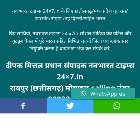
नव भारत टाइम्स 24×7.in के लिए छत्तीसगढ़/मध्य प्रदेश गुजरात/
झारखंड/नोएडा /नई दिल्ली/सहित भारत
प्रिय साथियों, नवभारत टाइम्स 24 x7in सोशल मीडिया वेब पोर्टल और
यूट्यूब चैनल में पूरे भारत सहित विभिन्न राज्यों जिला एवं ब्लॉक स्तर
नियुक्ति करना है बायोडाटा भेज कर संपर्क करें,
दीपक मित्तल प्रधान संपादक नवभारत टाइम्स
24×7.in
रायपुर (छत्तीसगढ़) मोबाइल calling नंबर
WhatsApp us
9993246100
Visit
MarketingHack4U
© 2024 . All rights reserved. navbharattimes24x7