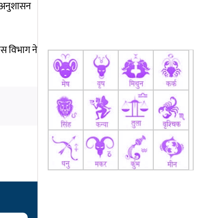
ं अनुशासन
िस विभाग ने