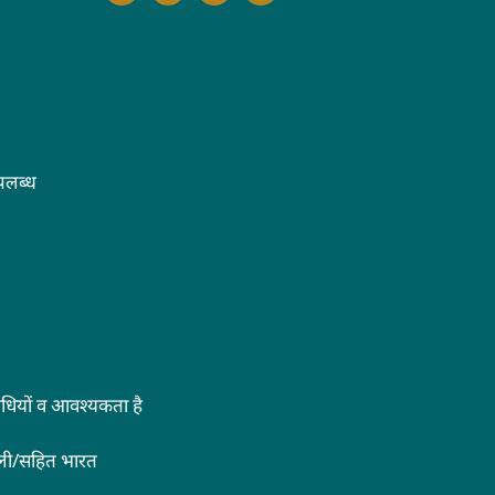
पलब्ध
िनिधियों व आवश्यकता है
्ली/सहित भारत