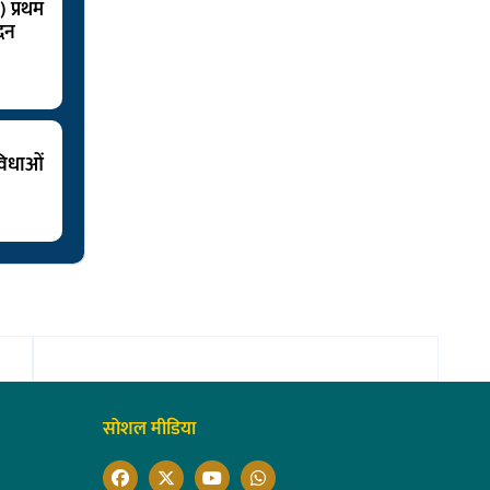
 प्रथम
दन
विधाओं
सोशल मीडिया