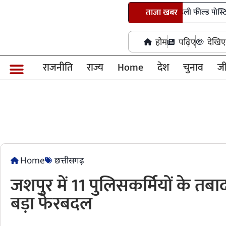
पांच आईएएस अधिकारियों को मिली पहली फील्ड पोस्टिंग
ताजा खबर
होम
पढ़िए
देखिए
राजनीति
राज्य
Home
देश
चुनाव
ज
Home
छत्तीसगढ़
जशपुर में 11 पुलिसकर्मियों के तब
बड़ा फेरबदल