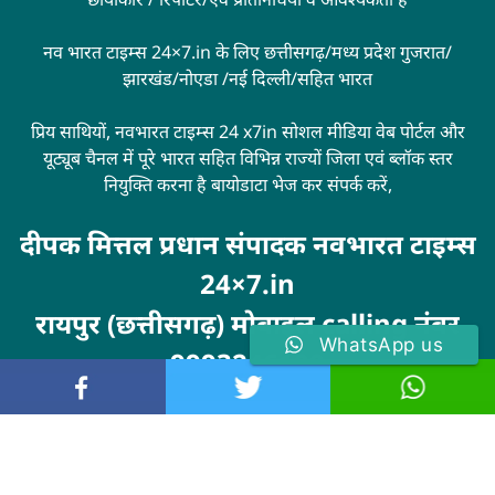
नव भारत टाइम्स 24×7.in के लिए छत्तीसगढ़/मध्य प्रदेश गुजरात/
झारखंड/नोएडा /नई दिल्ली/सहित भारत
प्रिय साथियों, नवभारत टाइम्स 24 x7in सोशल मीडिया वेब पोर्टल और
यूट्यूब चैनल में पूरे भारत सहित विभिन्न राज्यों जिला एवं ब्लॉक स्तर
नियुक्ति करना है बायोडाटा भेज कर संपर्क करें,
दीपक मित्तल प्रधान संपादक नवभारत टाइम्स
24×7.in
रायपुर (छत्तीसगढ़) मोबाइल calling नंबर
WhatsApp us
9993246100
Visit
MarketingHack4U
© 2024 . All rights reserved. navbharattimes24x7