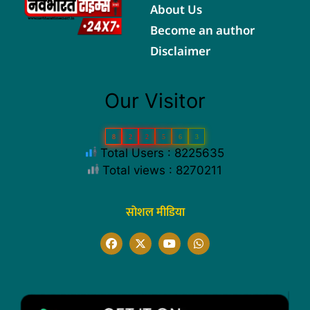
About Us
Become an author
Disclaimer
Our Visitor
8
2
2
5
6
3
Total Users : 8225635
Total views : 8270211
सोशल मीडिया