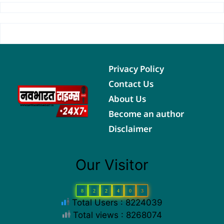
Privacy Policy
Contact Us
About Us
Become an author
Disclaimer
Our Visitor
8
2
2
4
0
3
Total Users : 8224039
Total views : 8268074