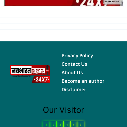
Privacy Policy
Contact Us
About Us
Become an author
Disclaimer
Our Visitor
8
2
2
4
6
3