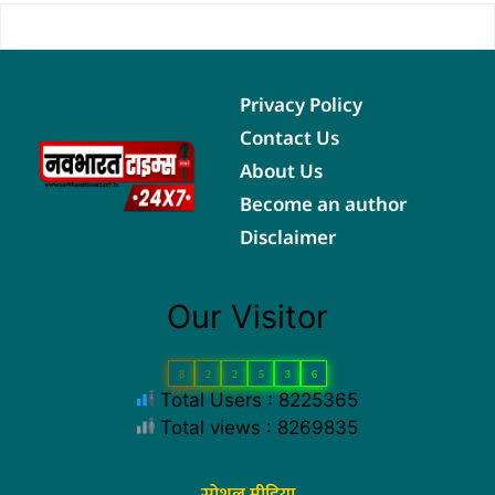
Privacy Policy
Contact Us
About Us
Become an author
Disclaimer
Our Visitor
8
2
2
5
3
6
Total Users : 8225365
Total views : 8269835