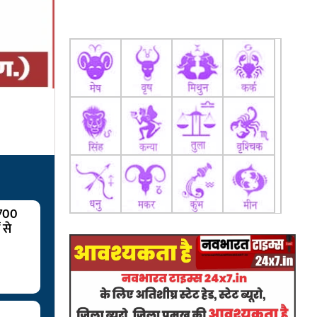
 700
 से