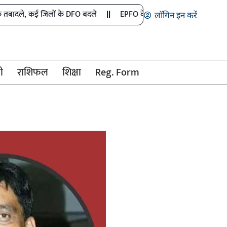
ई जिलों के DFO बदले
EPFO के PF नियमों में बड़े बदलाव
बच्चों की
लॉगिन इन करें
ी
राशिफल
शिक्षा
Reg. Form