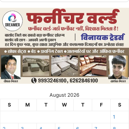
August 2026
S
M
T
W
T
F
S
1
2
3
4
5
6
7
8