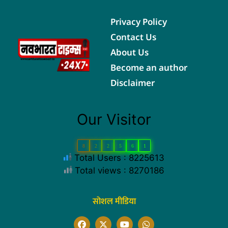
Privacy Policy
Contact Us
About Us
Become an author
Disclaimer
Our Visitor
8
2
2
5
6
1
Total Users : 8225613
Total views : 8270186
सोशल मीडिया