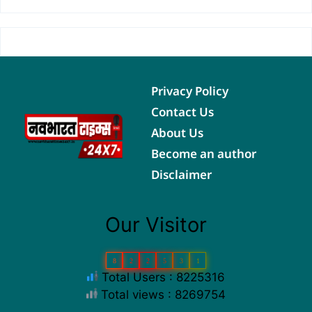
Privacy Policy
Contact Us
About Us
Become an author
Disclaimer
Our Visitor
8
2
2
5
3
1
Total Users : 8225316
Total views : 8269754