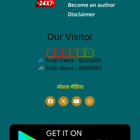
Become an author
Disclaimer
Our Visitor
8
2
2
5
2
6
Total Users : 8225266
Total views : 8269692
सोशल मीडिया