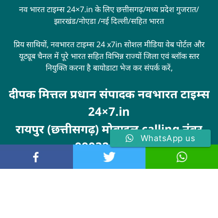
नव भारत टाइम्स 24×7.in के लिए छत्तीसगढ़/मध्य प्रदेश गुजरात/
झारखंड/नोएडा /नई दिल्ली/सहित भारत
प्रिय साथियों, नवभारत टाइम्स 24 x7in सोशल मीडिया वेब पोर्टल और
यूट्यूब चैनल में पूरे भारत सहित विभिन्न राज्यों जिला एवं ब्लॉक स्तर
नियुक्ति करना है बायोडाटा भेज कर संपर्क करें,
दीपक मित्तल प्रधान संपादक नवभारत टाइम्स
24×7.in
रायपुर (छत्तीसगढ़) मोबाइल calling नंबर
WhatsApp us
9993246100
Visit
MarketingHack4U
© 2024 . All rights reserved. navbharattimes24x7