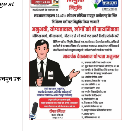
ge at
ह सचमुच एक