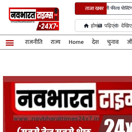
पांच आईएएस अधिकारियों को मिली पहली फील्ड पोस्टिंग
ताजा खबर
छत्ती
होम
पढ़िए
देखिए
राजनीति
राज्य
Home
देश
चुनाव
ज