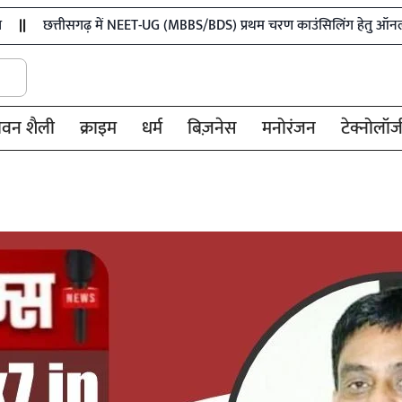
सगढ़ में NEET-UG (MBBS/BDS) प्रथम चरण काउंसिलिंग हेतु ऑनलाईन आवेदन प्र
ीवन शैली
क्राइम
धर्म
बिज़नेस
मनोरंजन
टेक्नोलॉज