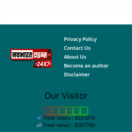
Privacy Policy
Contact Us
About Us
Become an author
Disclaimer
Our Visitor
8
2
2
3
8
1
Total Users : 8223815
Total views : 8267780