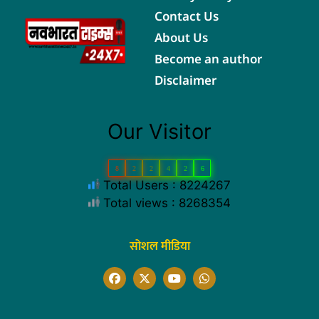
Contact Us
About Us
Become an author
Disclaimer
Our Visitor
8
2
2
4
2
6
Total Users : 8224267
Total views : 8268354
सोशल मीडिया