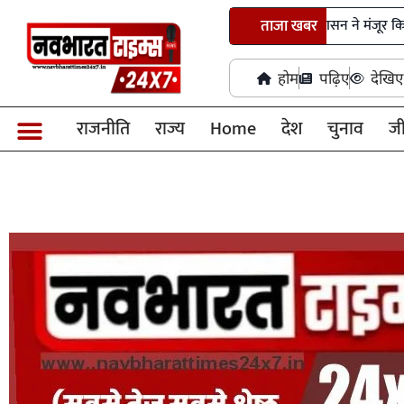
नांदघाट-मुंगेली रोड होगा फोरलेन, राज्य शासन ने मंजूर किए 21.81 करोड़
ताजा खबर
होम
पढ़िए
देखिए
राजनीति
राज्य
Home
देश
चुनाव
ज