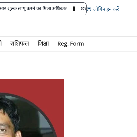
ू करने का मिला अधिकार
छत्तीसगढ़ में तृतीय-चतुर्थ श्रेणी भर्ती के नए नि
लॉगिन इन करें
ी
राशिफल
शिक्षा
Reg. Form